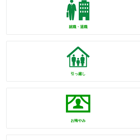
就職・退職
引っ越し
お悔やみ