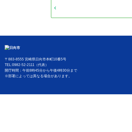
〒883-8555 宮崎県日向市本町10番5号
TEL:0982-52-2111（代表）
開庁時間：午前8時45分から午後4時30分まで
※部署によっては異なる場合があります。