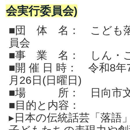
会実行委員会)
■団 体 名： こども落
員会
■事 業 名： しん・こ
■開 催 日 時： 令和8年
月26日(日曜日)
■場 所： 日向市文
■目的と内容：
▸
日本の伝統話芸「落語