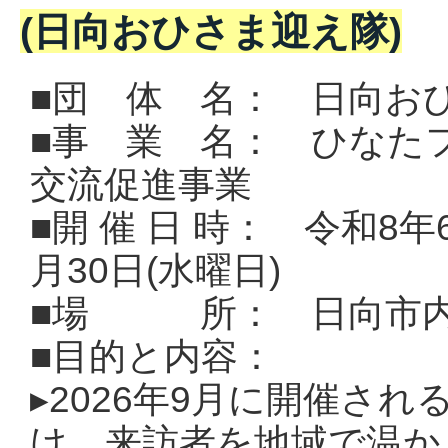
(日向おひさま迎え隊)
■団 体 名： 日向お
■事 業 名： ひなたフ
交流促進事業
■開 催 日 時：
令和8年6
月30日(水曜日)
■場 所： 日向市
■目的と内容：
▸
2026年9月に開催され
け、来訪者を地域で温か