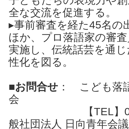
子どもたちの表現力や創
全な交流を促進する。
▸
事前審査を経た45名の
ほか、プロ落語家の審査
実施し、伝統話芸を通じ
性化を図る。
■
お問合せ
：
こども落
会
【TEL】0982-5
般社団法人 日向青年会議