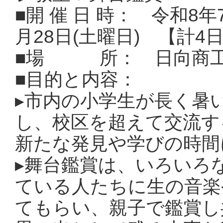
■開 催 日 時： 令和8年7
月28日(土曜日) 【計4
■場 所： 日向商工
■目的と内容：
▸
市内の小学生が長く暑
し、校区を超えて交流す
新たな発見や学びの時間
▸
舞台鑑賞は、いろいろ
ている人たちに生の音楽
てもらい、親子で鑑賞し