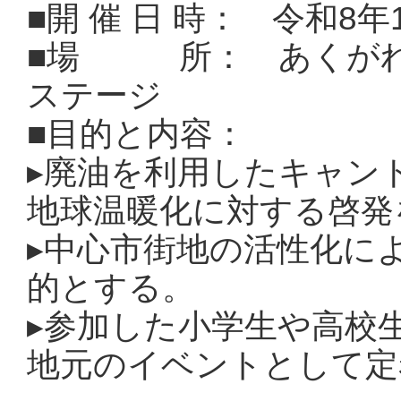
■開 催 日 時： 令和8年
■場 所： あくがれ広
ステージ
■目的と内容：
▸
廃油を利用したキャンド
地球温暖化に対する啓発
▸
中心市街地の活性化に
的とする。
▸
参加した小学生や高校
地元のイベントとして定