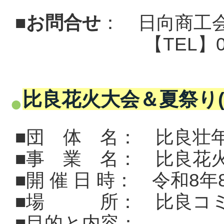
■
お問合せ
：
日向商工
【TEL】0982-5
比良花火大会＆夏祭り(
■団 体 名： 比良壮
■事 業 名： 比良花
■開 催 日 時： 令和8年
■場 所： 比良コミ
■目的と内容：