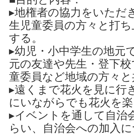
▸
地権者の協力をいただ
生児童委員の方々と打ち
する。
▸
幼児・小中学生の地元
元の友達や先生・登下校
童委員など地域の方々と
▸
遠くまで花火を見に行
にいながらでも花火を楽
▸
イベントを通して自治
らい、自治会への加入に