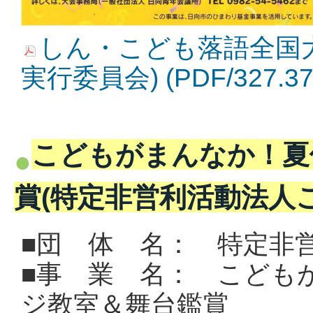
しん・こども落語全国大
実行委員会) (PDF/327.
こどもがまんなか！夏
賞(特定非営利活動法人
■団 体 名： 特定非
■事 業 名： こども
ジ教室＆舞台鑑賞