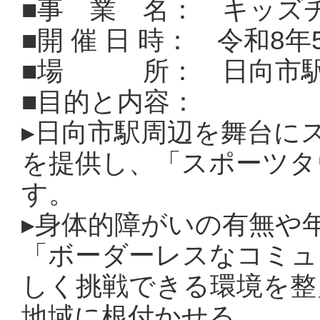
■事 業 名： キッズチ
■開 催 日 時： 令和8年
■場 所： 日向市駅
■目的と内容：
▸日向市駅周辺を舞台に
を提供し、「スポーツタ
す。
▸
身体的障がいの有無や
「ボーダーレスなコミュ
しく挑戦できる環境を整
地域に根付かせる。