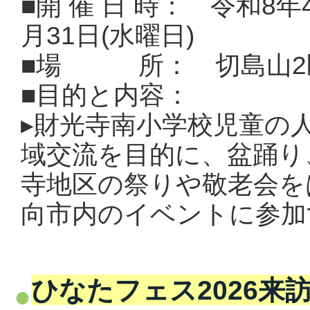
■開 催 日 時：
令和8年4
月31日(水曜日)
■場 所： 切島山2
■目的と内容：
▸
財光寺南小学校児童の
域交流を目的に、盆踊り
寺地区の祭りや敬老会を
向市内のイベントに参加
ひなたフェス2026来