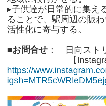
▸
子供達が日常的に集え
ることで、駅周辺の賑わ
活性化に寄与する。
■
お問合せ
： 日向スト
【Instagra
https://www.instagram.
igsh=MTR5cWRleDM5ej