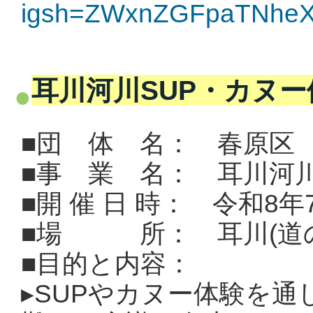
igsh=ZWxnZGFpaTNhe
耳川河川SUP・カヌー
■団 体 名： 春原区
■事 業 名： 耳川河
■開 催 日 時： 令和8年
■場 所： 耳川(道の
■目的と内容：
▸
SUPやカヌー体験を通