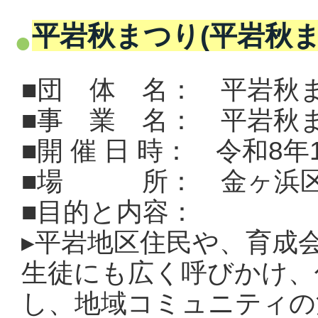
平岩秋まつり(平岩秋ま
■団 体 名： 平岩秋
■事 業 名：
平岩秋
■開 催 日 時： 令和8年
■場 所： 金ヶ浜区
■目的と内容：
▸
平岩地区住民や、育成
生徒にも広く呼びかけ、
し、地域コミュニティの