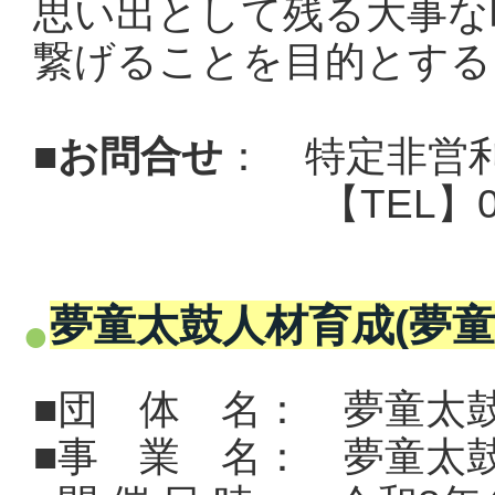
思い出として残る大事な
繋げることを目的とする
■
お問合せ
：
特定非営
【TEL】0982-5
夢童太鼓人材育成(夢童
■団 体 名： 夢童太
■事 業 名： 夢童太