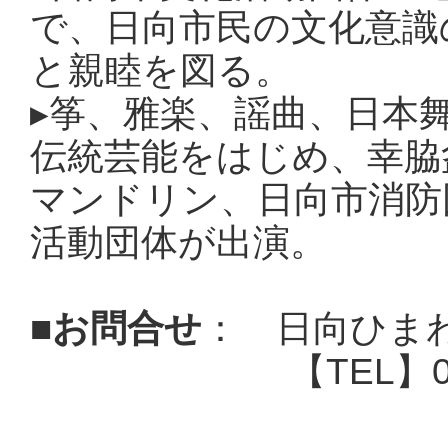
で、日向市民の文化意識
と親睦を図る。
▸
筝、雅楽、謡曲、日本
伝統芸能をはじめ、幸脇
マンドリン、日向市消防
活動団体が出演。
■
お問合せ
：
日向ひま
【TEL】0982-5