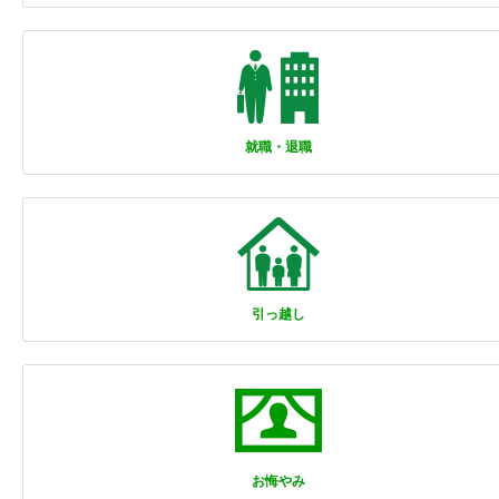
就職・退職
引っ越し
お悔やみ