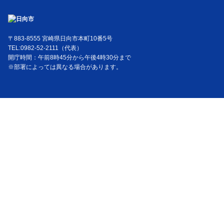
〒883-8555 宮崎県日向市本町10番5号
TEL:0982-52-2111（代表）
開庁時間：午前8時45分から午後4時30分まで
※部署によっては異なる場合があります。