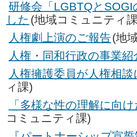
研修会「LGBTQとSO
した
(地域コミュニティ課
人権劇上演のご報告
(地
人権・同和行政の事業紹
人権擁護委員が人権相談
ィ課)
「多様な性の理解に向け
コミュニティ課)
『パートナーシップ宣誓