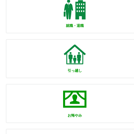
就職・退職
引っ越し
お悔やみ