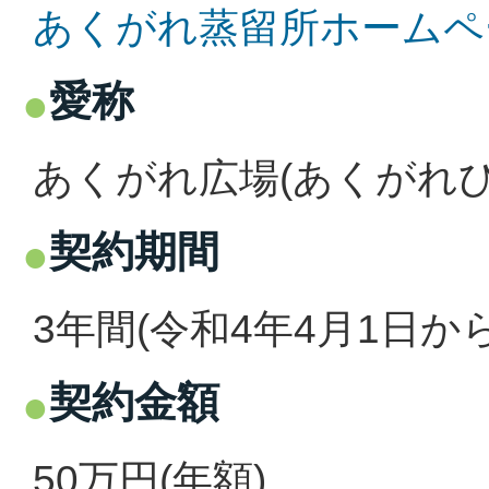
あくがれ蒸留所ホームペ
愛称
あくがれ広場(あくがれひ
契約期間
3年間(令和4年4月1日か
契約金額
50万円(年額)