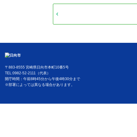
〒883-8555 宮崎県日向市本町10番5号
TEL:0982-52-2111（代表）
開庁時間：午前8時45分から午後4時30分まで
※部署によっては異なる場合があります。