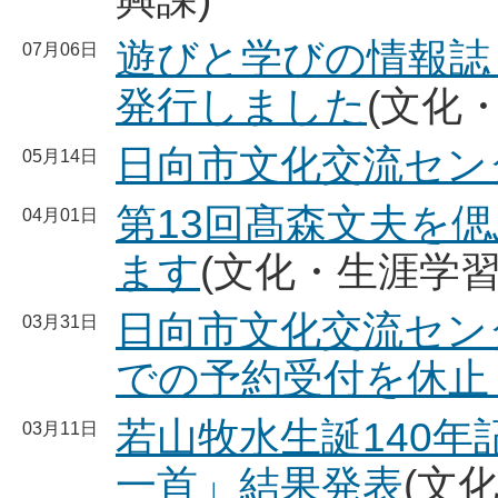
遊びと学びの情報誌「
07月06日
発行しました
(文化
日向市文化交流セン
05月14日
第13回髙森文夫を
04月01日
ます
(文化・生涯学習
日向市文化交流セン
03月31日
での予約受付を休止
若山牧水生誕140
03月11日
一首」結果発表
(文