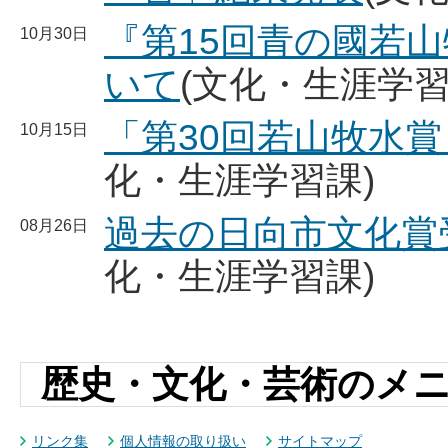
『第15回青の國若
10月30日
いて
(文化・生涯学習
「第30回若山牧水
10月15日
化・生涯学習課)
過去の日向市文化賞
08月26日
化・生涯学習課)
歴史・文化・芸術のメ
リンク集
個人情報の取り扱い
サイトマップ