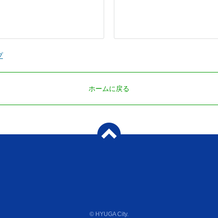
プ
ホームに戻る
© HYUGA City.