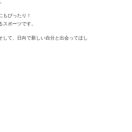
。
にもぴったり！
るスポーツです。
そして、日向で新しい自分と出会ってほし