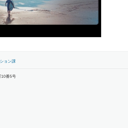
ーション課
町10番5号