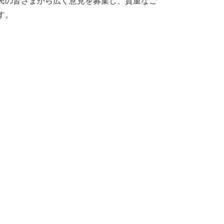
民の皆さまから広く意見を募集し、貴重なご
す。