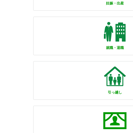
妊娠・出産
就職・退職
引っ越し