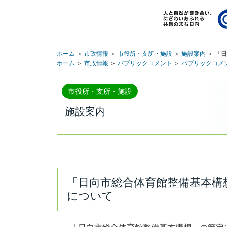
ホーム
＞
市政情報
＞
市役所・支所・施設
＞
施設案内
＞ 「
ホーム
＞
市政情報
＞
パブリックコメント
＞
パブリックコメ
市役所・支所・施設
施設案内
「日向市総合体育館整備基本構
について