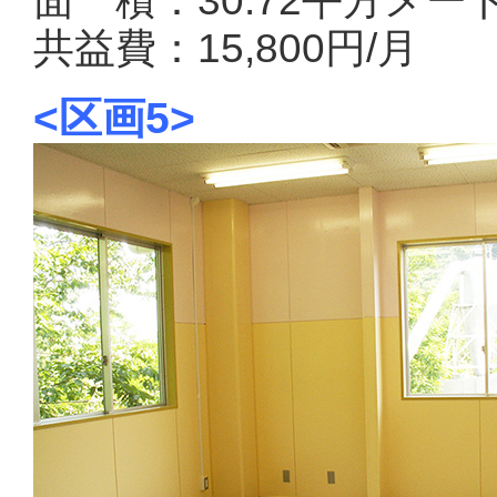
面 積：30.72平方メー
共益費：15,800円/月
<区画5>