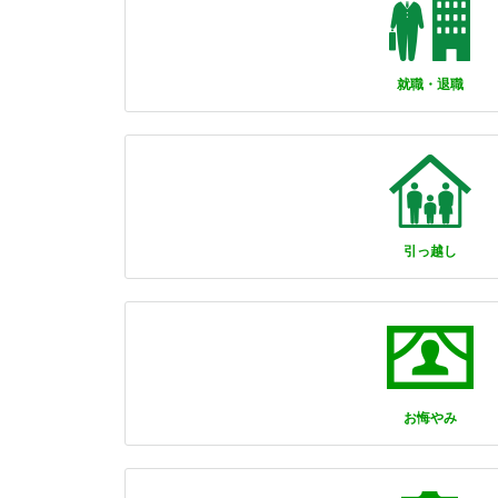
就職・退職
引っ越し
お悔やみ