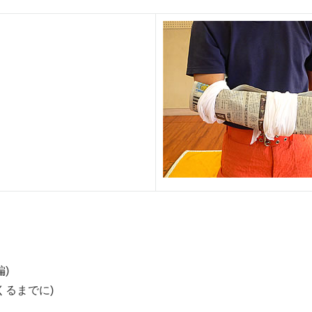
編)
くるまでに)