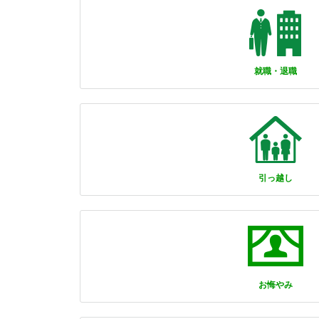
就職・退職
引っ越し
お悔やみ