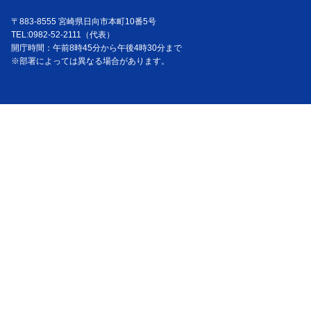
〒883-8555 宮崎県日向市本町10番5号
TEL:0982-52-2111（代表）
開庁時間：午前8時45分から午後4時30分まで
※部署によっては異なる場合があります。