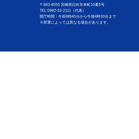
〒883-8555 宮崎県日向市本町10番5号
TEL:0982-52-2111（代表）
開庁時間：午前8時45分から午後4時30分まで
※部署によっては異なる場合があります。