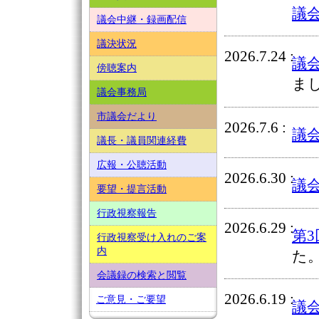
議
議会中継・録画配信
議決状況
2026.7.24
議
傍聴案内
ま
議会事務局
市議会だより
2026.7.6
議
議長・議員関連経費
広報・公聴活動
2026.6.30
議
要望・提言活動
行政視察報告
2026.6.29
第
行政視察受け入れのご案
内
た
会議録の検索と閲覧
2026.6.19
ご意見・ご要望
議