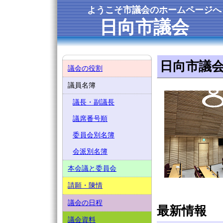
ようこそ市議会のホームページへ
日向市議会
日向市議
議会の役割
議員名簿
議長・副議長
議席番号順
委員会別名簿
会派別名簿
本会議と委員会
請願・陳情
議会の日程
最新情報
議会資料