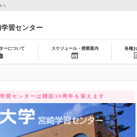
A
崎学習センター
ターについて
スケジュール・授業案内
各種
学 習 セ ン タ ー は 開 設 3 0 周 年 を 迎 え ま す