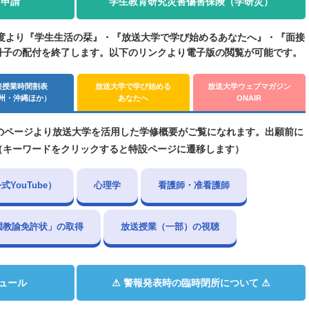
用申請
学生教育研究災害傷害保険（学研災）
6年度より『学生生活の栞』・『放送大学で学び始めるあなたへ』・『面接
冊子の配付を終了します。以下のリンクより電子版の閲覧が可能です。
接授業時間割表
放送大学で学び始める
放送大学ウェブマガジン
州・沖縄ほか）
あなたへ
ONAIR
のページより放送大学を活用した学修概要がご覧になれます。出願前に
（キーワードをクリックすると特設ページに遷移します）
YouTube）
心理学
看護師・准看護師
園教諭免許状」の取得
放送授業（一部）の視聴
ュール
⚠ 警報発表時の臨時閉所について ⚠