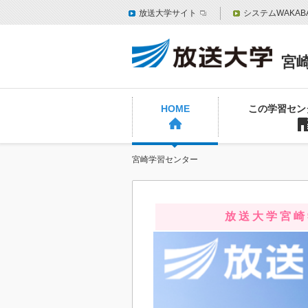
放送大学サイト
システムWAKAB
宮
HOME
この学習セン
宮崎学習センター
放 送 大 学 宮 崎 