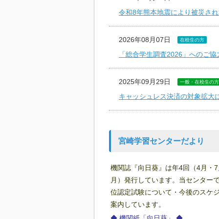
令和8年熊本地震により被災さ
2026年08月07日
在校生の方
「総合学生調査2026」へのご
2025年09月29日
一般・在校生の方
キャッシュレス決済の対象拡大
宮崎学習センターだより
機関誌『向日葵』は年4
回（4月・7
月）発行しています。当センター
位認定試験について・今後のスケ
案内しています。
◆ 機関紙「向日葵」 ◆