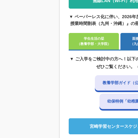
無線LAN（Wi-Fi）利
▼ ペーパーレス化に伴い、202
授業時間割表（九州・沖縄）』の
学生生活の栞
面
（教養学部・大学院）
（九
▼ ご入学をご検討中の方へ！以下
ぜひご覧ください。
教養学部ガイド（公式
幼保特例「幼稚
宮崎学習センタースケジ