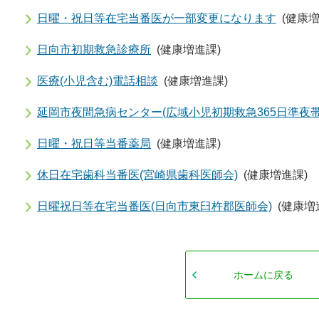
日曜・祝日等在宅当番医が一部変更になります
(健康増
日向市初期救急診療所
(健康増進課)
医療(小児含む)電話相談
(健康増進課)
延岡市夜間急病センター(広域小児初期救急365日準夜帯
日曜・祝日等当番薬局
(健康増進課)
休日在宅歯科当番医(宮崎県歯科医師会)
(健康増進課)
日曜祝日等在宅当番医(日向市東臼杵郡医師会)
(健康増
ホームに戻る