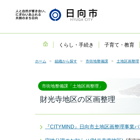
くらし・手続き
子育て・教育
ホーム
組織から探す
市街地整備課
土地区画整理
市街地整備課「土地区画整理」
財光寺地区の区画整理
『CITYMIND』日向市土地区画整理事業