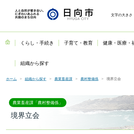
文字の大きさ
くらし・手続き
子育て・教育
健康・医療・
組織から探す
ホーム
組織から探す
農業畜産課
農村整備係
境界立会
農業畜産課「農村整備係」
境界立会