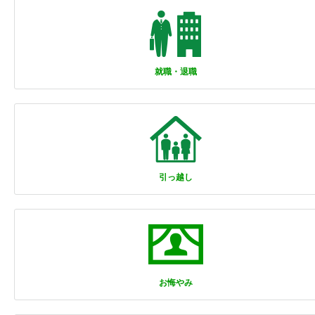
就職・退職
引っ越し
お悔やみ