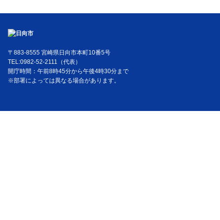
〒883-8555 宮崎県日向市本町10番5号
TEL:0982-52-2111（代表）
開庁時間：午前8時45分から午後4時30分まで
※部署によっては異なる場合があります。