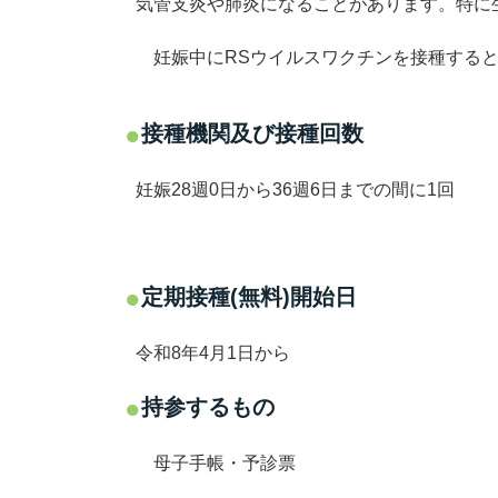
気管支炎や肺炎になることがあります。特に
妊娠中にRSウイルスワクチンを接種すると
接種機関及び接種回数
妊娠28週0日から36週6日までの間に1回
定期接種(無料)開始日
令和8年4月1日から
持参するもの
母子手帳・予診票