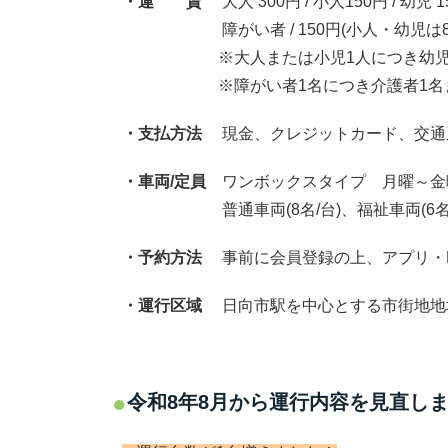
・運 賃
大人 300円 / 小人150円 / 幼児 1
障がい者 / 150円(小人・幼児は80円) 
※
大人または小児
1
人につき幼児
※
障がい者1名につき介護者1名まで
・支払方法
現金、クレジットカード、交通系
・車両/定員
ワンボックスタイプ 月曜～金
普通車両(8名/台)、福祉車両(6名/
・予約方法
事前に会員登録の上、アプリ・L
・運行区域
日向市駅を中心とする市街地地
令和8年8月から運行内容を見直し