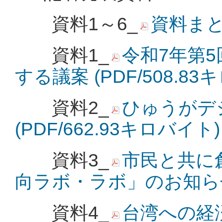
資料1～6_
資料まとめ
資料1_
令和7年第5
する議案 (PDF/508.83
資料2_
ひゅうがデ
(PDF/662.93キロバイト)
資料3_
市民と共に
向ラボ・ラボ」のお知らせ (
資料4_
台湾への経