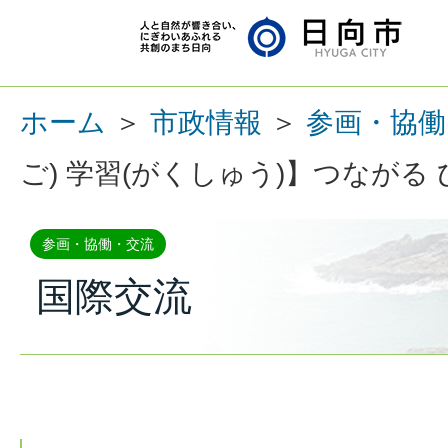
ホーム
＞
市政情報
＞
参画・協働
ご) 学習(がくしゅう)】つながる
参画・協働・交流
国際交流