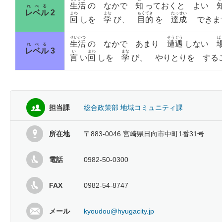
生活
の なかで
知
っておくと よい
れべる
レベル
2
まわ
まな
もくてき
たっせい
回
しを
学
び、
目的
を
達成
できま
せいかつ
そうぐう
ば
生活
の なかで あまり
遭遇
しない
れべる
レベル
3
い
まわ
まな
言
い
回
しを
学
び、 やりとりを する
担当課
総合政策部 地域コミュニティ課
所在地
〒883-0046 宮崎県日向市中町1番31号
電話
0982-50-0300
FAX
0982-54-8747
メール
kyoudou@hyugacity.jp