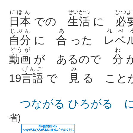
にほん
せいかつ
ひつよ
日本
での
生活
に
必
じぶん
あ
れべ
自分
に
合
った
レベ
どうが
わ
動画
が あるので
分
げんご
み
19
言語
で
見
る こと
つながる ひろがる に
省)