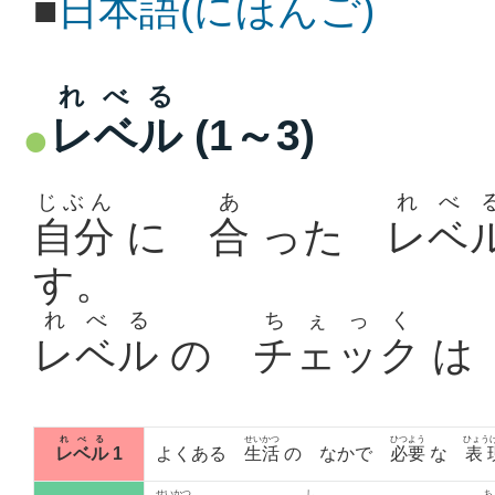
■
日本語(にほんご)
れべる
レベル
(1～3)
じぶん
あ
れべ
自分
に
合
った
レベ
す。
れべる
ちぇっく
レベル
の
チェック
れべる
せいかつ
ひつよう
ひょう
レベル
1
よくある
生活
の なかで
必要
な
表
せいかつ
し
ち