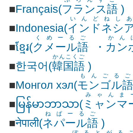
■
Français(
フランス語
)
いんどねしあ
■
Indonesia(
インドネシ
くめーるご
かん
■
ខ្មែរ(
クメール語
・
カン
かんこくご
■
한국어(
韓国語
)
もんごるご
■
Монгол хэл(
モンゴル
みゃんま
■
မြန်မာဘာသာ(
ミャンマ
ねぱーるご
■
नेपाली(
ネパール語
)
ぽるとがる