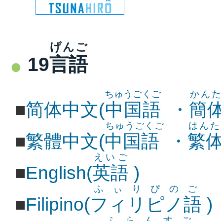
げんご
19
言語
ちゅうごくご
かん
■
简体中文(
中国語
・
簡
ちゅうごくご
はんた
■
繁體中文(
中国語
・
繁
えいご
■
English(
英語
)
ふぃりぴのご
■
Filipino(
フィリピノ語
)
ふらんすご