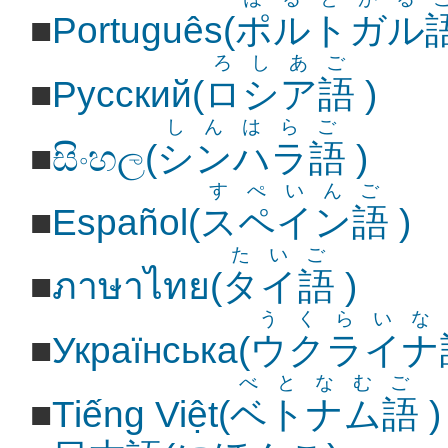
■
Português(
ポルトガル
ろしあご
■
Русский(
ロシア語
)
しんはらご
■
සිංහල(
シンハラ語
)
すぺいんご
■
Español(
スペイン語
)
たいご
■
ภาษาไทย(
タイ語
)
うくらいな
■
Українська(
ウクライナ
べとなむご
■
Tiếng Việt(
ベトナム語
)