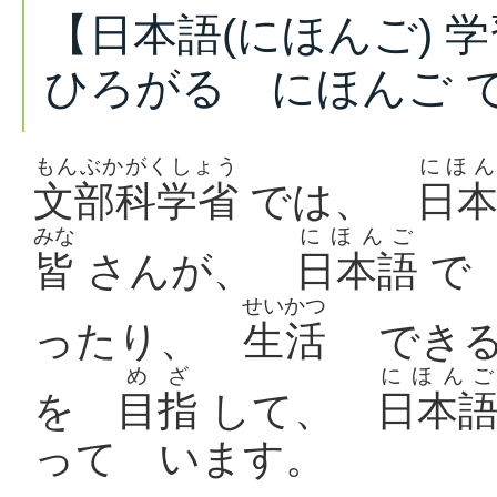
【日本語(にほんご) 
ひろがる にほんご 
もんぶかがくしょう
にほん
文部科学省
では、
日
みな
にほんご
皆
さんが、
日本語
せいかつ
ったり、
生活
できる
めざ
にほんご
を
目指
して、
日本
って います。