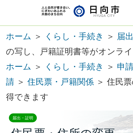
ホーム
＞
くらし・手続き
＞
届
の写し、戸籍証明書等がオンラ
ホーム
＞
くらし・手続き
＞
申
請
＞
住民票・戸籍関係
＞ 住民
得できます
届出・証明