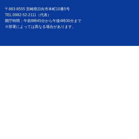
〒883-8555 宮崎県日向市本町10番5号
TEL:0982-52-2111（代表）
開庁時間：午前8時45分から午後4時30分まで
※部署によっては異なる場合があります。