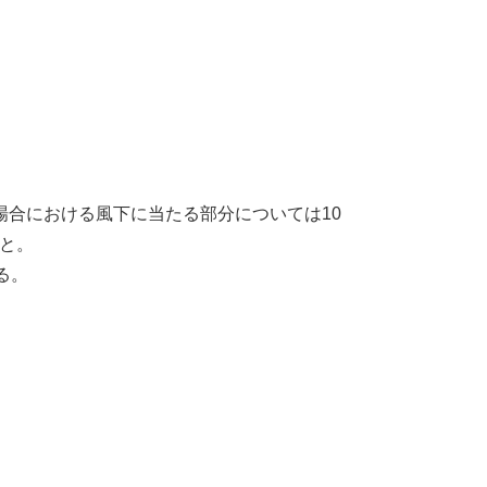
合における風下に当たる部分については10
と。
る。