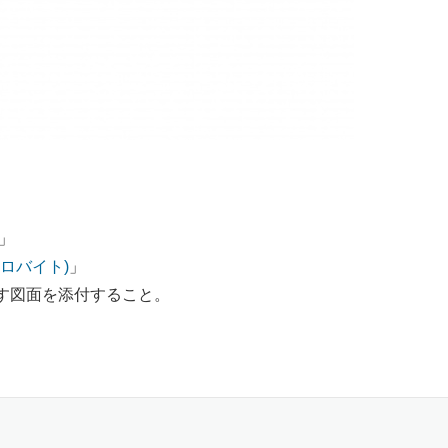
」
キロバイト)
」
す図面を添付すること。