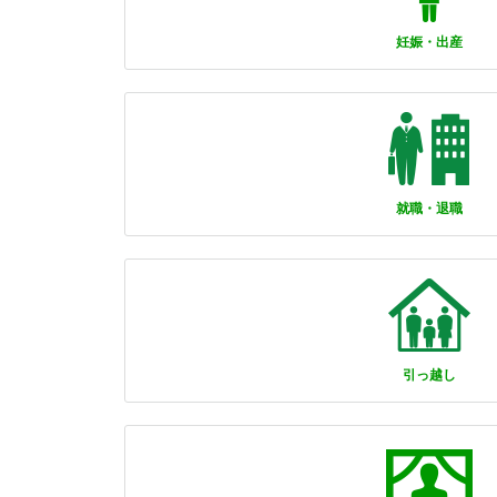
妊娠・出産
就職・退職
引っ越し