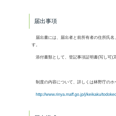
届出事項
届出書には、届出者と前所有者の住所氏名
す。
添付書類として、登記事項証明書(写し
可)
制度の内容について、詳しくは林野庁のホ
http://www.rinya.maff.go.jp/j/keikaku/todoke