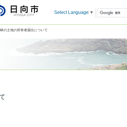
Select Language
▼
森林の土地の所有者届出について
て