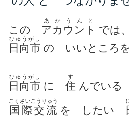
の
人
と つながりま
あかうんと
この
アカウント
では
ひゅうがし
日向市
の いいところ
ひゅうがし
す
日向市
に
住
んでい
こくさいこうりゅう
国際交流
を したい