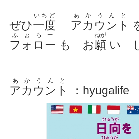
いちど
あかうんと
ぜひ
一度
アカウント
ふぉろー
ねが
フォロー
も お
願
い 
あかうんと
アカウント
：hyugalife