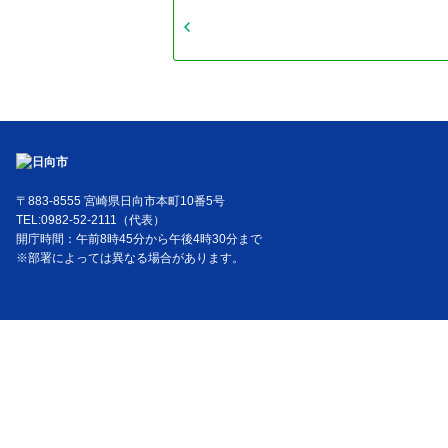
〒883-8555 宮崎県日向市本町10番5号
TEL:0982-52-2111（代表）
開庁時間：午前8時45分から午後4時30分まで
※部署によっては異なる場合があります。