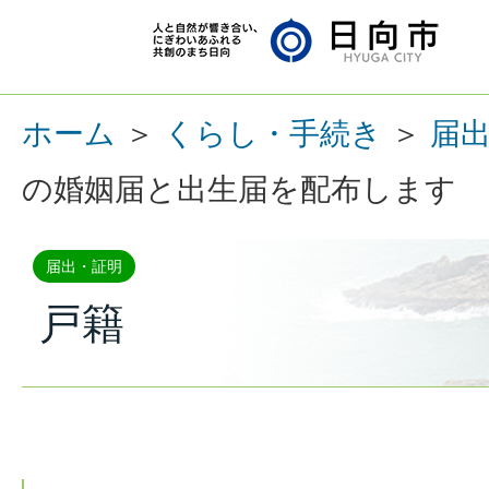
ホーム
＞
くらし・手続き
＞
届
の婚姻届と出生届を配布します
届出・証明
戸籍