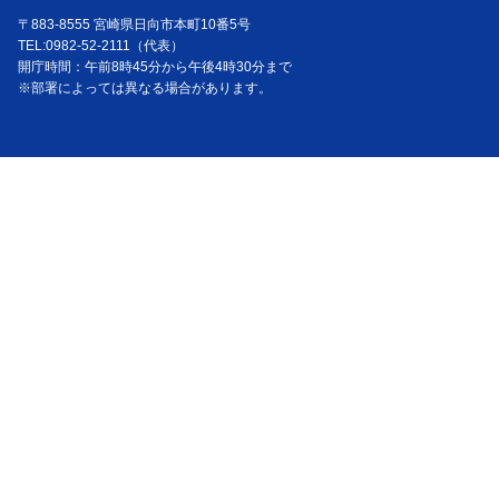
〒883-8555 宮崎県日向市本町10番5号
TEL:0982-52-2111（代表）
開庁時間：午前8時45分から午後4時30分まで
※部署によっては異なる場合があります。