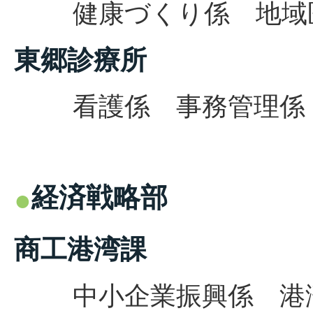
健康づくり係 地域医療
東郷診療所
看護係
事務管理係 6
経済戦略部
商工港湾課
中小企業振興係 港湾・