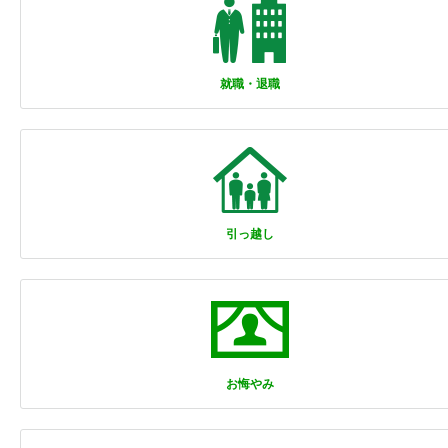
就職・退職
引っ越し
お悔やみ