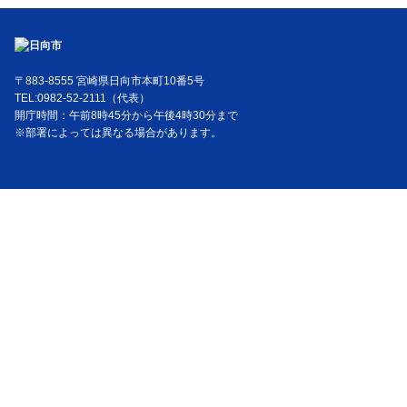
〒883-8555 宮崎県日向市本町10番5号
TEL:0982-52-2111（代表）
開庁時間：午前8時45分から午後4時30分まで
※部署によっては異なる場合があります。