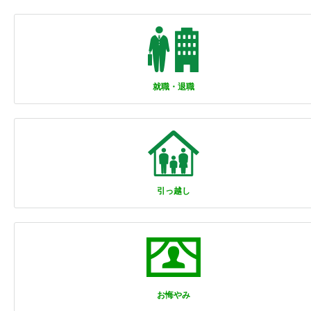
就職・退職
引っ越し
お悔やみ