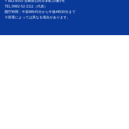
〒883-8555 宮崎県日向市本町10番5号
TEL:0982-52-2111（代表）
開庁時間：午前8時45分から午後4時30分まで
※部署によっては異なる場合があります。