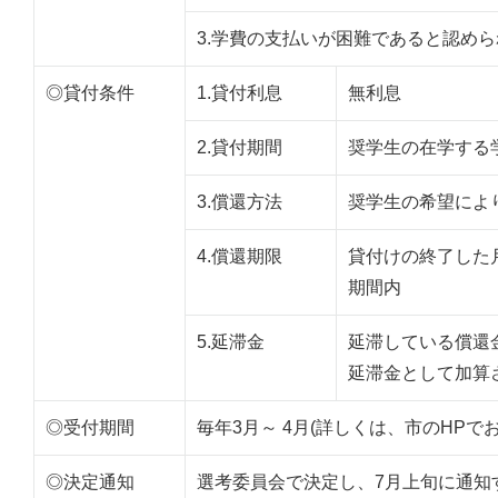
3.学費の支払いが困難であると認め
◎貸付条件
1.貸付利息
無利息
2.貸付期間
奨学生の在学する
3.償還方法
奨学生の希望によ
4.償還期限
貸付けの終了した
期間内
5.延滞金
延滞している償還
延滞金として加算
◎受付期間
毎年3月～ 4月(詳しくは、市のHPで
◎決定通知
選考委員会で決定し、7月上旬に通知