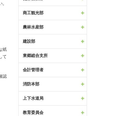
い。
商工観光部
農林水産部
建設部
な紙
東郷総合支所
して
会計管理者
確認
消防本部
上下水道局
教育委員会