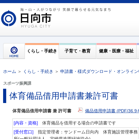
くらし・手続き
子育て・教育
健康・医療・福祉
ホーム
＞
くらし・手続き
＞
申請書・様式ダウンロード・オンライン
スポーツ振興課
体育備品借用申請書兼許可書
体育備品借用申請書 兼 許可書
備品借用申請書 (PDF/36.
[内容・資格]
体育備品を借用する場合の申請書です
[受付窓口]
指定管理者：サンドーム日向内 体育施設管理事務
所(一般社団法人 宮崎県造園緑地協会)