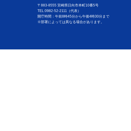
〒883-8555 宮崎県日向市本町10番5号
TEL:0982-52-2111（代表）
開庁時間：午前8時45分から午後4時30分まで
※部署によっては異なる場合があります。