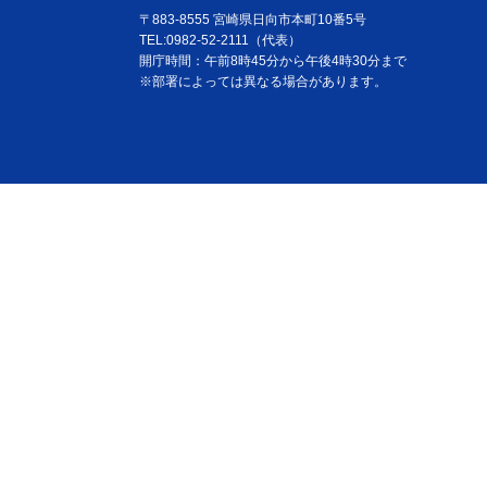
〒883-8555 宮崎県日向市本町10番5号
TEL:0982-52-2111（代表）
開庁時間：午前8時45分から午後4時30分まで
※部署によっては異なる場合があります。