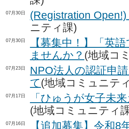
(Registration Open!)
07月30日
ニティ課)
【募集中！】「英語
07月30日
ませんか？
(地域コ
NPO法人の認証申
07月23日
て
(地域コミュニティ
「ひゅうが女子未来
07月17日
(地域コミュニティ課
【追加募集】令和8
07月16日