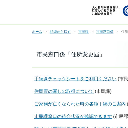
ホーム
組織から探す
市民課
市民窓口係
住所
市民窓口係「住所変更届」
手続きチェックシートをご利用ください
(市民
住民票の写しの取得について
(市民課)
ご家族が亡くなられた時の各種手続のご案内
市民課窓口の待合状況が確認できます
(市民課