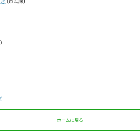
とき
(市民課)
)
プ
ホームに戻る