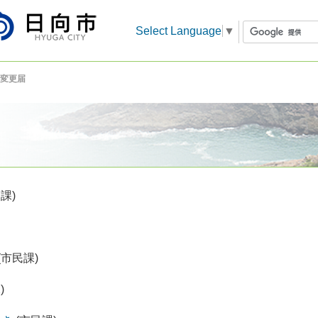
Select Language
▼
変更届
課)
(市民課)
)