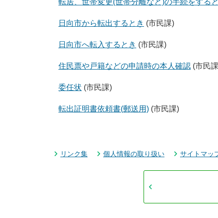
転居、世帯変更(世帯分離など)の手続をする
日向市から転出するとき
(市民課)
日向市へ転入するとき
(市民課)
住民票や戸籍などの申請時の本人確認
(市民課
委任状
(市民課)
転出証明書依頼書(郵送用)
(市民課)
リンク集
個人情報の取り扱い
サイトマッ