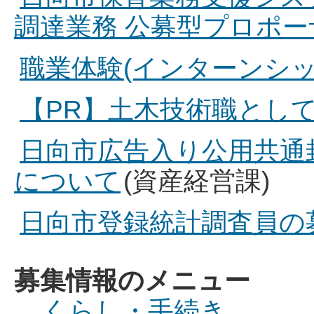
調達業務 公募型プロポ
職業体験(インターンシ
【PR】土木技術職とし
日向市広告入り公用共通
について
(資産経営課)
日向市登録統計調査員の
募集情報のメニュー
くらし・手続き