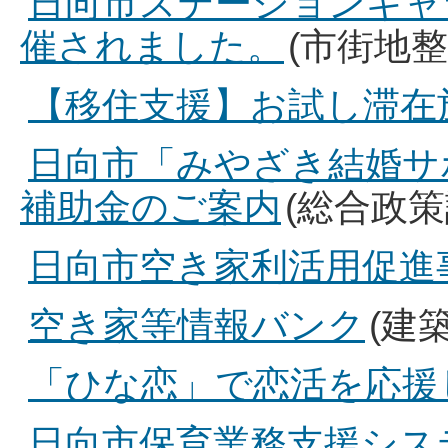
日向市ステーションギャ
催されました。
(市街地整
【移住支援】お試し滞在
日向市「みやざき結婚サ
補助金のご案内
(総合政策
日向市空き家利活用促進
空き家等情報バンク
(建
「ひな恋」で恋活を応援
日向市保育業務支援シス