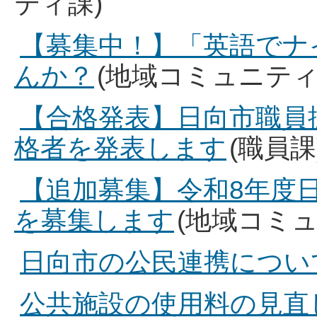
ティ課)
【募集中！】「英語でナ
んか？
(地域コミュニティ
【合格発表】日向市職員採
格者を発表します
(職員課
【追加募集】令和8年度
を募集します
(地域コミュ
日向市の公民連携につい
公共施設の使用料の見直