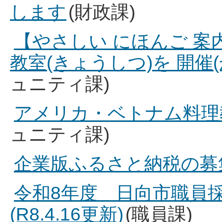
します
(財政課)
【やさしい にほんご 案内
教室(きょうしつ)を 開催
ュニティ課)
アメリカ・ベトナム料理
ュニティ課)
企業版ふるさと納税の募
令和8年度 日向市職員
(R8.4.16更新)
(職員課)