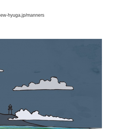
hyuga.jp/manners