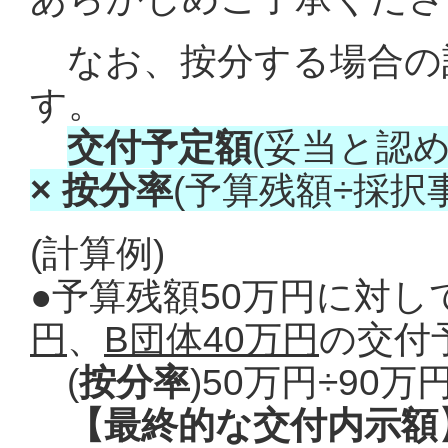
なお、按分する場合の
す。
交付予定額
(妥当と認
× 按分率
(予算残額÷採択
(計算例)
●予算残額50万円に対
円
、
B団体40万円
の交付
(
按分率
)50万円÷90万円=
【最終的な交付内示額