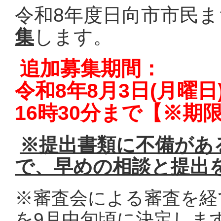
令和8年度日向市市民
集
します。
追加募集期間：
令和8年8月3日(月曜日
16時30分まで【※期
※
提出書類に不備があ
で、早めの相談と提出
※審査会による審査を経
を
9月中旬頃
に決定しま