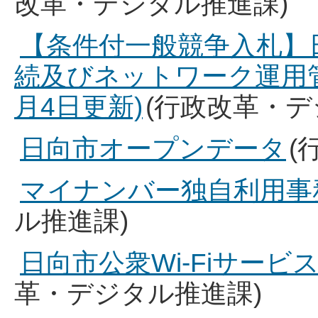
改革・デジタル推進課)
【条件付一般競争入札】
続及びネットワーク運用管
月4日更新)
(行政改革・デ
日向市オープンデータ
(
マイナンバー独自利用事
ル推進課)
日向市公衆Wi-Fiサー
革・デジタル推進課)