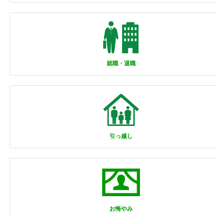
就職・退職
引っ越し
お悔やみ