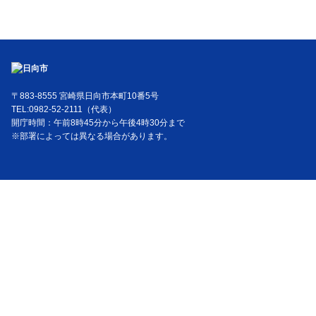
〒883-8555 宮崎県日向市本町10番5号
TEL:0982-52-2111（代表）
開庁時間：午前8時45分から午後4時30分まで
※部署によっては異なる場合があります。