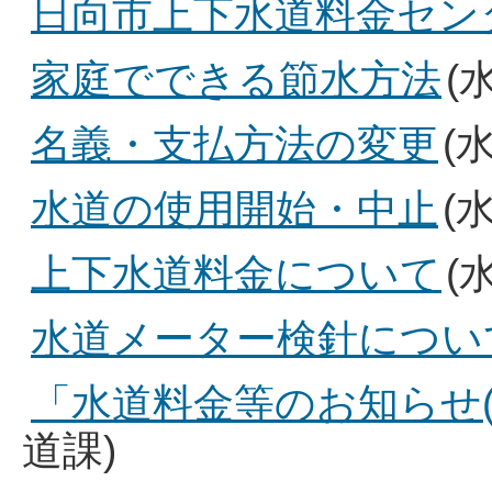
日向市上下水道料金セン
家庭でできる節水方法
(
名義・支払方法の変更
(
水道の使用開始・中止
(
上下水道料金について
(
水道メーター検針につい
「水道料金等のお知らせ
道課)